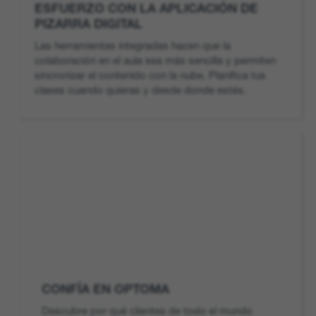
ESFUERZO CON LA APLICACIÓN DE
PIZARRA DIGITAL
Las herramientas integradas hacen que la
colaboración en el aula sea más sencilla y permiten
sincronizar el contenido con la nube. Planifica tus
clases cuando quieras y desde donde estés.
CONFÍA EN OPTOMA
Descubre por qué clientes de todo el mundo