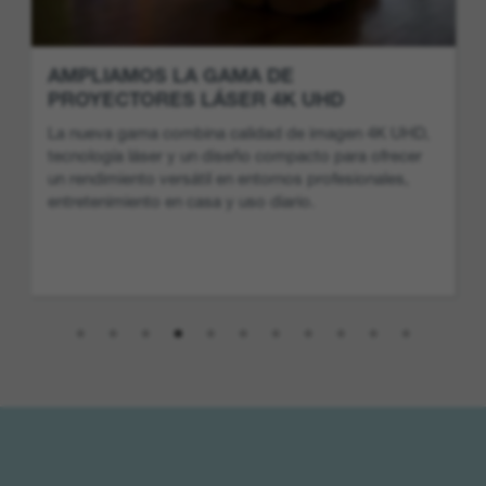
AMPLIAMOS LA GAMA DE
PROYECTORES LÁSER 4K UHD
La nueva gama combina calidad de imagen 4K UHD,
tecnología láser y un diseño compacto para ofrecer
un rendimiento versátil en entornos profesionales,
entretenimiento en casa y uso diario.