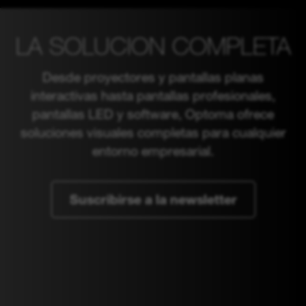
LA SOLUCION COMPLETA
Desde proyectores y pantallas planas
interactivas hasta pantallas profesionales,
pantallas LED y software, Optoma ofrece
soluciones visuales completas para cualquier
entorno empresarial.
Suscribirse a la newsletter