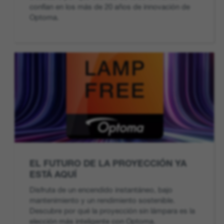
confían en los más de 20 años de innovación de
Optoma.
EL FUTURO DE LA PROYECCIÓN YA
ESTÁ AQUÍ
Disfruta de un encendido instantáneo, bajo
mantenimiento y un rendimiento sostenible.
Descubre por qué la proyección sin lámpara es la
elección más inteligente con Optoma.