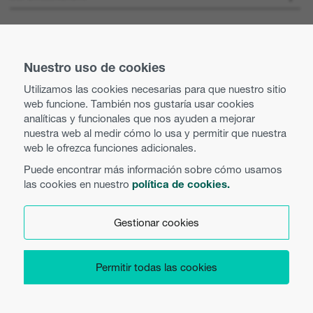
Optoma Corporate
Vacantes
MANTENTE CONECTADO
Prensa
Nuestro uso de cookies
Contacte con nosotros
Utilizamos las cookies necesarias para que nuestro sitio
Prácticas comerciales y éticas
web funcione. También nos gustaría usar cookies
Búsqueda de distribuidor
analíticas y funcionales que nos ayuden a mejorar
nuestra web al medir cómo lo usa y permitir que nuestra
Política de igualdad
Uso de cookies
web le ofrezca funciones adicionales.
Puede encontrar más información sobre cómo usamos
Política de privacidad
las cookies en nuestro
política de cookies.
Español
Términos y condiciones
Gestionar cookies
Preferencias de cookies
Permitir todas las cookies
Copyright 2026 Optoma Europe Limited.
Product Security
Legal