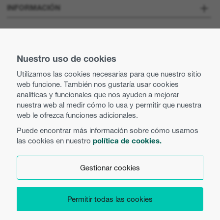
Sobre nosotros
INFORMACIÓN
Optoma Corporate
Vacantes
MANTENTE CONECTADO
Nuestro uso de cookies
Prensa
Contacte con nosotros
Utilizamos las cookies necesarias para que nuestro sitio
Prácticas comerciales y éticas
web funcione. También nos gustaría usar cookies
Búsqueda de distribuidor
analíticas y funcionales que nos ayuden a mejorar
nuestra web al medir cómo lo usa y permitir que nuestra
Política de igualdad
Uso de cookies
web le ofrezca funciones adicionales.
Puede encontrar más información sobre cómo usamos
Política de privacidad
las cookies en nuestro
política de cookies.
Español
Términos y condiciones
Gestionar cookies
Preferencias de cookies
Permitir todas las cookies
Copyright 2026 Optoma Europe Limited.
Product Security