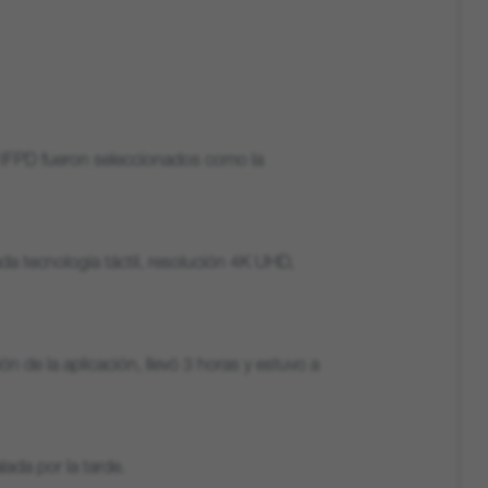
 IFPD fueron seleccionados como la
ada tecnología táctil, resolución 4K UHD,
ción de la aplicación, llevó 3 horas y estuvo a
lada por la tarde.