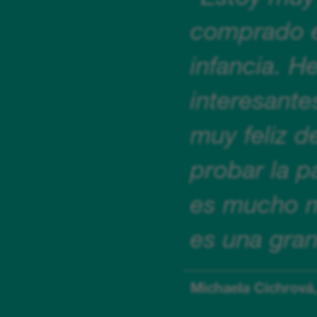
comprado es
infancia. H
interesante
muy feliz d
probar la p
es mucho m
es una gran
Michaela Cichrová,