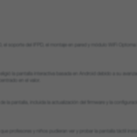
 el soporte del IFPD, el montaje en pared y módulo WiFi Optoma
eligió la pantalla interactiva basada en Android debido a su avanz
entrado en el valor.
 de la pantalla, incluida la actualización del firmware y la configura
que profesores y niños pudieran ver y probar la pantalla táctil insta