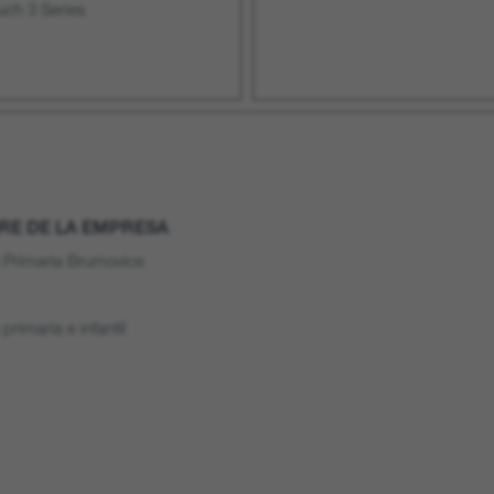
uch 3 Series
E DE LA EMPRESA
 Primaria Brumovice
primaria e infantil