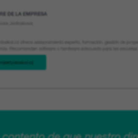
E DE LA EMPRESA
bora Jedináková
ydoskol.cz ofrece asesoramiento experto, formación, gestión de proy
ncia. Recomiendan software o hardware adecuado para las escuelas y p
rojektydoskol.cz
 contento de que nuestro dir