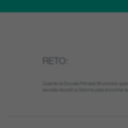
RETO:
Cuando la Escuela Primaria Brumovice quiso p
escuela recurrió a Optoma para encontrar la