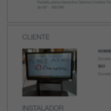
Pantalla plana interactiva Optoma Creative To
de 65” - 3651RK
CLIENTE
NOMBR
Escuela
BIO
Escuela 
INSTALADOR