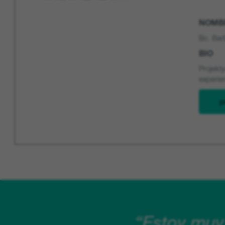
NOMBR
Bc. Bar
BIO
Projekt
experie
p
“Estoy muy