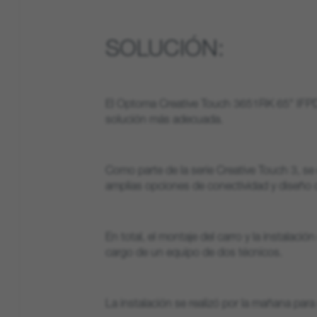
SOLUCIÓN:
El Optoma Creative Touch 3651RK 65" IFPD,
solución más adecuada.
Como parte de la serie Creative Touch 3, se 
amplias opciones de conectividad y diseño c
En total, el montaje del carro y la instalación
cargo de un equipo de dos técnicos.
La instalación se realizó por la mañana para 