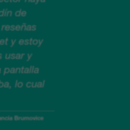
dín de
 reseñas
et y estoy
 usar y
 pantalla
a, lo cual
fancia Brumovice