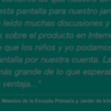
ta pantalla para nuestro jar
e leído muchas discusiones y
s sobre el producto en Intern
e que los niños y yo podamos
antalla por nuestra cuenta. La
ás grande de lo que esperab
 ventaja..."
 Maestra de la Escuela Primaria y Jardín de In