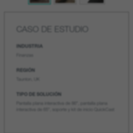
CASO DE ESTUDIO
INDUSTRIA
Finanzas
REGIÓN
Taunton, UK
TIPO DE SOLUCIÓN
Pantalla plana interactiva de 86", pantalla plana
interactiva de 65", soporte y kit de inicio QuickCast