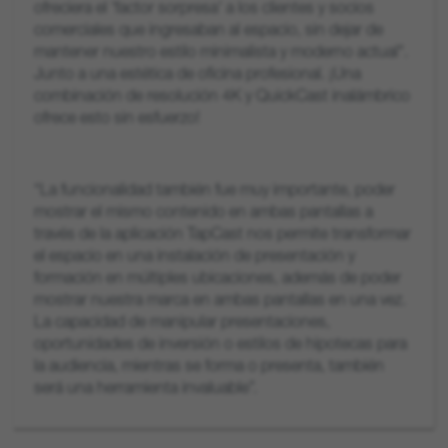
ofreciera el 'factor sorpresa' a los clientes y socios
comerciales que ingresaban al espacio, sin dejar de
mantener nuestro estilo minimalista y moderno actual".
Junto a una estética de oficina profesional. ¡Una
combinación de resolución 4K y QuickCast inalámbrico
ofrece esto sin esfuerzo!
“La funcionalidad también fue muy importante, poder
mostrar el mismo contenido en ambas pantallas a
través de la aplicación TapCast nos permite transformar
el espacio en una instalación de presentación y
formación en múltiples ubicaciones, además de poder
mostrar nuestra marca en ambas pantallas en una vez.
La capacidad de manipular presentaciones,
oportunidades de inversión o estilos de hipotecas para
la audiencia, mientras se forma o presenta, también
será una herramienta invaluable”.