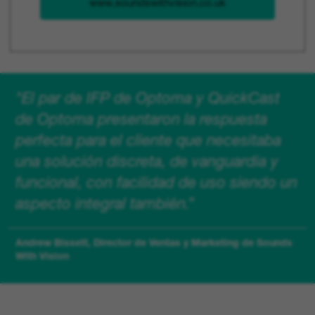
www.soundswithvision.co.uk
"El par de IFP de Optoma y QuickCast
de Optoma presentaron la respuesta
perfecta para el cliente que necesitaba
una solución discreta, de vanguardia y
funcional, con facilidad de uso siendo un
aspecto integral también.”
Andrew Bissett, Director de Ventas y Marketing de Sounds
With Vision