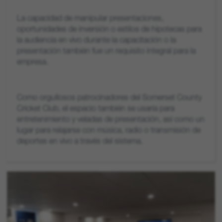
La capacidad de manipular presentaciones,
oportunidades de inversión o estilos de hipotecas para
la audiencia en vivo durante la capacitación o la
presentación también fue un requisito integral para la
empresa.
Como orgullosos patrocinadores del Somerset County
Cricket Club, el espacio también se usaría para
entretenimiento y veladas de presentación, así como un
lugar para relajarse con música, radio o transmisión de
deportes en vivo a través del sistema.