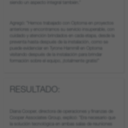
siendo un aspecto integral también.”
Agregó: "Hemos trabajado con Optoma en proyectos
anteriores y encontramos su servicio insuperable, con
cuidado y atención brindados en cada etapa, desde la
preventa hasta después de la instalación, como se
puede evidenciar en Tyrone Hammill en Optoma
visitando después de la instalación para brindar
formación sobre el equipo, ¡totalmente gratis!”
RESULTADO:
Diana Cooper, directora de operaciones y finanzas de
Cooper Associates Group, explicó: "Era necesario que
la solución tecnológica en ambas salas de reuniones