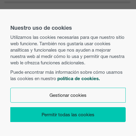
Optoma Corporate
Vacantes
MANTENTE CONECTADO
Prensa
Nuestro uso de cookies
Contacte con nosotros
Utilizamos las cookies necesarias para que nuestro sitio
Prácticas comerciales y éticas
web funcione. También nos gustaría usar cookies
Búsqueda de distribuidor
analíticas y funcionales que nos ayuden a mejorar
nuestra web al medir cómo lo usa y permitir que nuestra
Política de igualdad
Uso de cookies
web le ofrezca funciones adicionales.
Puede encontrar más información sobre cómo usamos
Política de privacidad
las cookies en nuestro
política de cookies.
Español
Términos y condiciones
Gestionar cookies
Preferencias de cookies
Permitir todas las cookies
Copyright 2026 Optoma Europe Limited.
Product Security
Legal