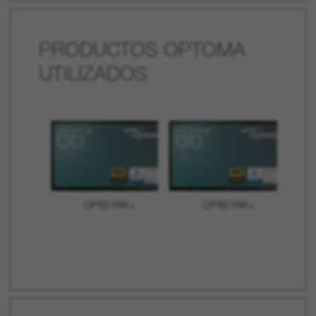
PRODUCTOS OPTOMA
UTILIZADOS
OP651RK+
OP861RK+