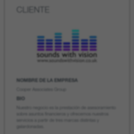
CLIENTE
NOMBRE DE LA EMPRESA
Cooper Associates Group
BIO
Nuestro negocio es la prestación de asesoramiento
sobre asuntos financieros y ofrecemos nuestros
servicios a partir de tres marcas distintas y
galardonadas.