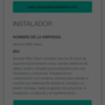
www.cooperassociatesltd.com/
INSTALADOR
NOMBRE DE LA EMPRESA
Sounds With Vision
BIO
Sounds With Vision Ltd tiene más de 25 años de
experiencia brindando a sus clientes sistemas de
datos, audio y visuales personalizados para uso
doméstico y comercial. Trabajamos en
colaboración con nuestros clientes para diseñar a
medida sus sistemas AV desde la consulta y el
diseño iniciales, hasta la gestión de proyectos, la
instalación, el soporte y el mantenimiento.