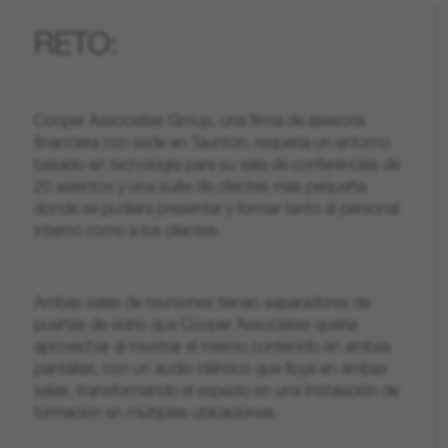
RETO:
Cooper Associates Group, una firma de asesoría
financiera con sede en Taunton, requería un entorno
basado en tecnología para su sala de conferencias de
20 asientos y una suite de clientes más pequeña
donde se pudiera presentar y formar tanto al personal
interno como a los clientes.
Ambas salas de reuniones tienen separadores de
puertas de vidrio que Cooper Associates quería
aprovechar al mostrar el mismo contenido en ambas
pantallas, con un audio idéntico que fluye en ambas
salas, transformando el espacio en una instalación de
formación en múltiples ubicaciones.