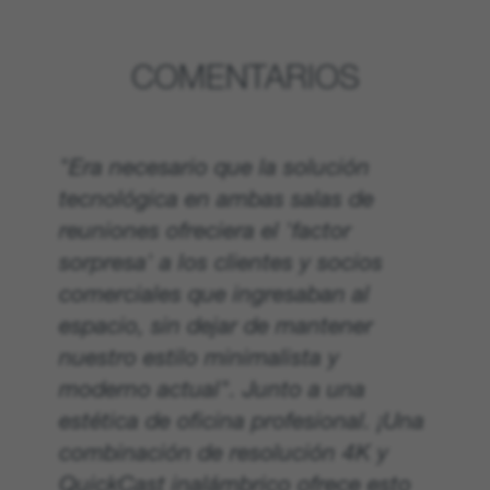
COMENTARIOS
"Era necesario que la solución
tecnológica en ambas salas de
reuniones ofreciera el 'factor
sorpresa' a los clientes y socios
comerciales que ingresaban al
espacio, sin dejar de mantener
nuestro estilo minimalista y
moderno actual". Junto a una
estética de oficina profesional. ¡Una
combinación de resolución 4K y
QuickCast inalámbrico ofrece esto