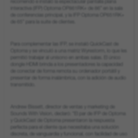
recomendó e instaló la espectacular pantalla plana
interactiva (IFP) Optoma OP861RK+ de 86” en la sala
de conferencias principal, y la IFP Optoma OP651RK+
de 65” para la suite de clientes.
Para complementar las IFP, se instaló QuickCast de
Optoma y se vinculó a una matriz Wyrestorm, lo que les
permitió trabajar al unísono en ambas salas. El único
dongle HDMI brinda a los presentadores la capacidad
de conectar de forma remota su ordenador portátil y
presentar de forma inalámbrica, con la adición de audio
transmitido.
Andrew Bissett, director de ventas y marketing de
Sounds With Vision, declaró: "El par de IFP de Optoma
y QuickCast de Optoma presentaron la respuesta
perfecta para el cliente que necesitaba una solución
discreta, de vanguardia y funcional, con facilidad de uso