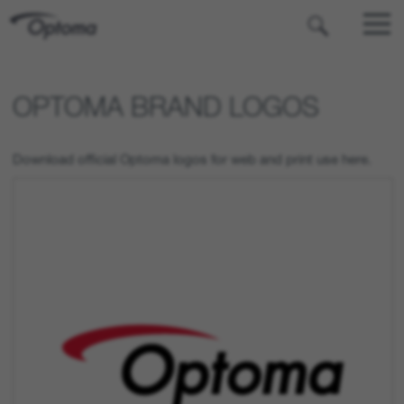
OPTOMA
OPTOMA BRAND LOGOS
Download official Optoma logos for web and print use here.