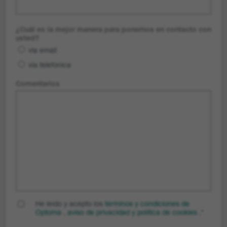
¿Cuál es la mejor manera para ponernos en contacto con
usted?
via email
via telefónica
Comentarios
He leído y acepto los
términos y condiciones de
Optoma
,
aviso de privacidad
y
política de cookies
.
*