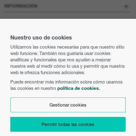
Sobre nosotros
INFORMACIÓN
Optoma Corporate
Vacantes
MANTENTE CONECTADO
Prensa
Nuestro uso de cookies
Contacte con nosotros
Utilizamos las cookies necesarias para que nuestro sitio
Prácticas comerciales y éticas
web funcione. También nos gustaría usar cookies
Búsqueda de distribuidor
analíticas y funcionales que nos ayuden a mejorar
nuestra web al medir cómo lo usa y permitir que nuestra
Política de igualdad
Uso de cookies
web le ofrezca funciones adicionales.
Puede encontrar más información sobre cómo usamos
Política de privacidad
las cookies en nuestro
política de cookies.
Español
Términos y condiciones
Gestionar cookies
Preferencias de cookies
Permitir todas las cookies
Copyright 2026 Optoma Europe Limited.
Product Security