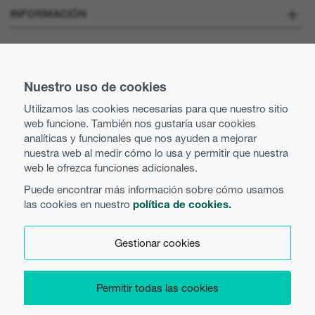
Sobre nosotros
INFORMACIÓN
Optoma Corporate
Vacantes
MANTENTE CONECTADO
Prensa
Nuestro uso de cookies
Contacte con nosotros
Utilizamos las cookies necesarias para que nuestro sitio
Prácticas comerciales y éticas
web funcione. También nos gustaría usar cookies
Búsqueda de distribuidor
analíticas y funcionales que nos ayuden a mejorar
nuestra web al medir cómo lo usa y permitir que nuestra
Política de igualdad
Uso de cookies
web le ofrezca funciones adicionales.
Puede encontrar más información sobre cómo usamos
Política de privacidad
las cookies en nuestro
política de cookies.
Español
Términos y condiciones
Gestionar cookies
Preferencias de cookies
Permitir todas las cookies
Copyright 2026 Optoma Europe Limited.
Product Security