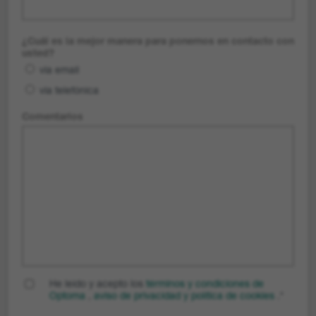
¿Cuál es la mejor manera para ponernos en contacto con
usted?
via email
via telefónica
Comentarios
He leído y acepto los
términos y condiciones de
Optoma
,
aviso de privacidad
y
política de cookies
.
*