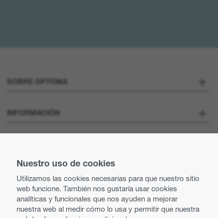
SOBRE OPTOMA
Sobre nosotros
INFORMACIÓN
Optoma Corporate
Vacantes
MANTENTE CONECTADO
Prensa
Nuestro uso de cookies
Contacte con nosotros
Utilizamos las cookies necesarias para que nuestro sitio
Prácticas comerciales y éticas
web funcione. También nos gustaría usar cookies
Búsqueda de distribuidor
analíticas y funcionales que nos ayuden a mejorar
nuestra web al medir cómo lo usa y permitir que nuestra
Política de igualdad