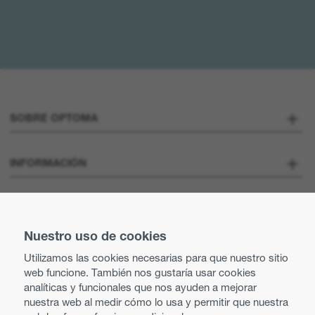
SOBRE OPTOMA
Sobre nosotros
INFORMACIÓN
Optoma Corporate
Vacantes
MANTENTE CONECTADO
Prensa
Nuestro uso de cookies
Contacte con nosotros
Utilizamos las cookies necesarias para que nuestro sitio
Prácticas comerciales y éticas
web funcione. También nos gustaría usar cookies
Búsqueda de distribuidor
analíticas y funcionales que nos ayuden a mejorar
nuestra web al medir cómo lo usa y permitir que nuestra
Política de igualdad