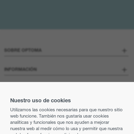
SOBRE OPTOMA
Sobre nosotros
INFORMACIÓN
Optoma Corporate
Vacantes
MANTENTE CONECTADO
Prensa
Nuestro uso de cookies
Contacte con nosotros
Utilizamos las cookies necesarias para que nuestro sitio
Prácticas comerciales y éticas
web funcione. También nos gustaría usar cookies
Búsqueda de distribuidor
analíticas y funcionales que nos ayuden a mejorar
nuestra web al medir cómo lo usa y permitir que nuestra
Política de igualdad