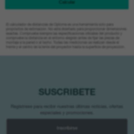
El calculador de distancias de Optoma es una herramienta sólo para
propósitos de estimación. No está diseñado para proporcionar dimensiones
exactas. Compruebe siempre las especificaciones oficiales del producto y
compruebe la distancia en el entorno elegido antes de fijar las piezas de
montaje a la pared o al techo. Todas las mediciones se realizan desde el
frente y el centro de la lente del proyector hasta la superficie de proyección.
SUSCRIBETE
Regístrese para recibir nuestras últimas noticias, ofertas
especiales y promociones.
Inscribirse