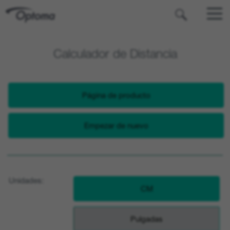
OPTOMA
Calculador de Distancia
Página de producto
Empezar de nuevo
Unidades:
CM
Pulgadas