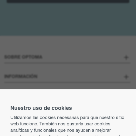
SOBRE OPTOMA
Sobre nosotros
INFORMACIÓN
Optoma Corporate
Vacantes
MANTENTE CONECTADO
Prensa
Nuestro uso de cookies
Contacte con nosotros
Utilizamos las cookies necesarias para que nuestro sitio
Prácticas comerciales y éticas
web funcione. También nos gustaría usar cookies
Búsqueda de distribuidor
analíticas y funcionales que nos ayuden a mejorar