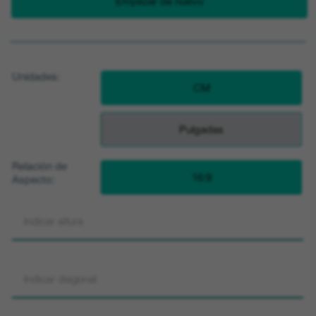
Empezar de nuevo
Unidades:
CM
Pulgadas
Relación de
16:9
Aspecto: