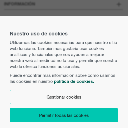
Sobre nosotros
INFORMACIÓN
Optoma Corporate
Vacantes
MANTENTE CONECTADO
Prensa
Nuestro uso de cookies
Contacte con nosotros
Utilizamos las cookies necesarias para que nuestro sitio
Prácticas comerciales y éticas
web funcione. También nos gustaría usar cookies
Búsqueda de distribuidor
analíticas y funcionales que nos ayuden a mejorar
nuestra web al medir cómo lo usa y permitir que nuestra
Política de igualdad
Uso de cookies
web le ofrezca funciones adicionales.
Puede encontrar más información sobre cómo usamos
Política de privacidad
las cookies en nuestro
política de cookies.
Español
Términos y condiciones
Gestionar cookies
Preferencias de cookies
Permitir todas las cookies
Copyright 2026 Optoma Europe Limited.
Product Security