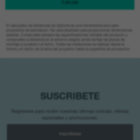
El calculador de distancias de Optoma es una herramienta sólo para
propósitos de estimación. No está diseñado para proporcionar dimensiones
exactas. Compruebe siempre las especificaciones oficiales del producto y
compruebe la distancia en el entorno elegido antes de fijar las piezas de
montaje a la pared o al techo. Todas las mediciones se realizan desde el
frente y el centro de la lente del proyector hasta la superficie de proyección.
SUSCRIBETE
Regístrese para recibir nuestras últimas noticias, ofertas
especiales y promociones.
Inscribirse