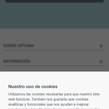
SOBRE OPTOMA
Sobre nosotros
INFORMACIÓN
Optoma Corporate
Vacantes
MANTENTE CONECTADO
Prensa
Nuestro uso de cookies
Contacte con nosotros
Utilizamos las cookies necesarias para que nuestro sitio
Prácticas comerciales y éticas
web funcione. También nos gustaría usar cookies
Búsqueda de distribuidor
analíticas y funcionales que nos ayuden a mejorar