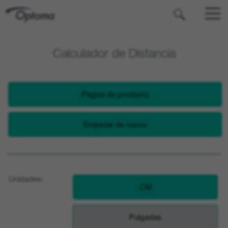
OPTOMA
Calculador de Distancia
Página de producto
Empezar de nuevo
Unidades:
CM
Pulgadas