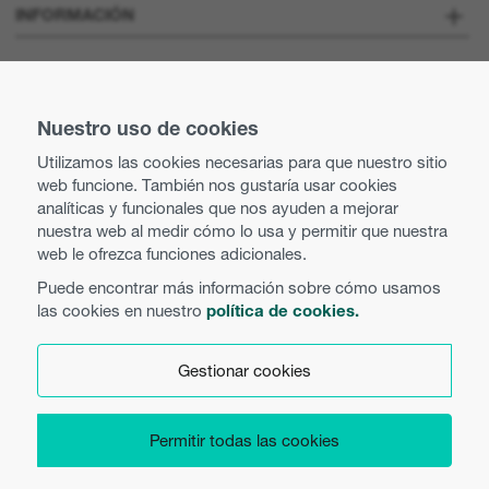
Sobre nosotros
INFORMACIÓN
Optoma Corporate
Vacantes
MANTENTE CONECTADO
Prensa
Nuestro uso de cookies
Contacte con nosotros
Utilizamos las cookies necesarias para que nuestro sitio
Prácticas comerciales y éticas
web funcione. También nos gustaría usar cookies
Búsqueda de distribuidor
analíticas y funcionales que nos ayuden a mejorar
nuestra web al medir cómo lo usa y permitir que nuestra
Política de igualdad
Uso de cookies
web le ofrezca funciones adicionales.
Puede encontrar más información sobre cómo usamos
Política de privacidad
las cookies en nuestro
política de cookies.
Español
Términos y condiciones
Gestionar cookies
Preferencias de cookies
Permitir todas las cookies
Copyright 2026 Optoma Europe Limited.
Product Security