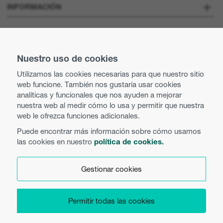
Sobre nosotros
INFORMACIÓN
Optoma Corporate
Vacantes
MANTENTE CONECTADO
Prensa
Nuestro uso de cookies
Contacte con nosotros
Utilizamos las cookies necesarias para que nuestro sitio
Prácticas comerciales y éticas
web funcione. También nos gustaría usar cookies
Búsqueda de distribuidor
analíticas y funcionales que nos ayuden a mejorar
nuestra web al medir cómo lo usa y permitir que nuestra
Política de igualdad
Uso de cookies
web le ofrezca funciones adicionales.
Puede encontrar más información sobre cómo usamos
Política de privacidad
las cookies en nuestro
política de cookies.
Español
Términos y condiciones
Gestionar cookies
Preferencias de cookies
Permitir todas las cookies
Copyright 2026 Optoma Europe Limited.
Product Security