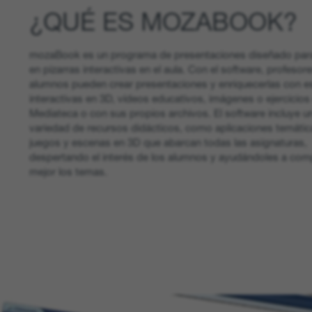
¿QUÉ ES MOZABOOK?
mozaBook es un programa de presentaciones diseñado par
en pizarras interactivas en el aula. Con el software, profesor
alumnos pueden crear presentaciones y enriquecerlas con 
interactivas en 3D, vídeos educativos, imágenes o ejercicios 
Mediateca o con sus propios archivos. El software incluye u
variedad de recursos didácticos, como aplicaciones temátic
juegos y escenas en 3D que abarcan todas las asignaturas,
despertando el interés de los alumnos y ayudándoles a co
mejor los temas.