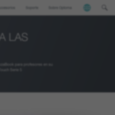
ccesorios
Soporte
Sobre Optoma
A LAS
ozaBook para profesores en su
Touch Serie 5