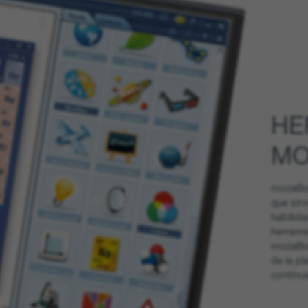
HE
MO
mozaBoo
que sir
habilida
herrami
mozaBoo
de la p
continu