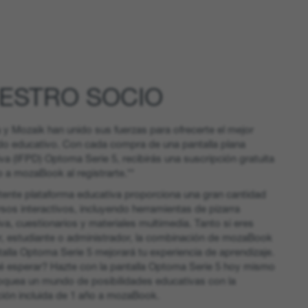
ESTRO SOCIO
y Mozaik han unido sus fuerzas para ofrecerte el mejor
do educativo. Con cada compra de una pantalla plana
iva (IFPD) Optoma Serie 5, recibirás una suscripción gratuita
 a mozaBook al registrarte.**
tente plataforma educativa proporciona una gran cantidad
sos interactivos, incluyendo herramientas de pizarra
iva, cuestionarios y materiales multimedia. Tanto si eres
r, estudiante o administrador, la combinación de mozaBook
talla Optoma Serie 5 mejorará tu experiencia de aprendizaje.
é esperar? Hazte con la pantalla Optoma Serie 5 hoy mismo
oquea un mundo de posibilidades educativas con la
ción incluida de 1 año a mozaBook.