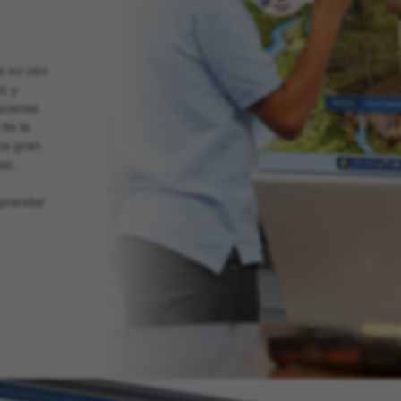
a su uso
es y
escenas
de la
na gran
as,
mprender