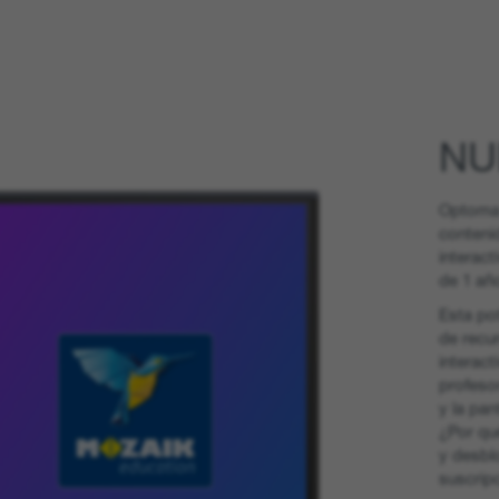
NU
Optoma 
conteni
interact
de 1 año
Esta po
de recur
interact
profeso
y la pan
¿Por qu
y desbl
suscrip