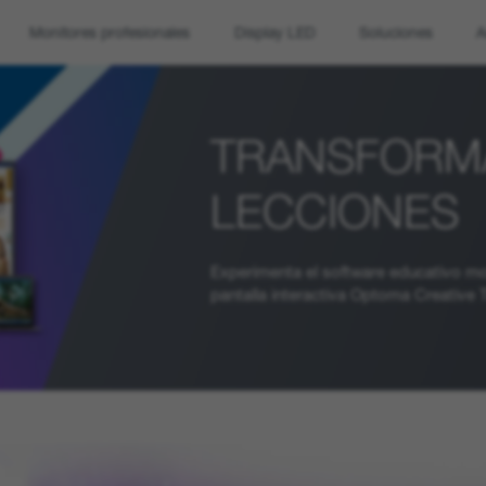
Monitores profesionales
Display LED
Soluciones
A
TRANSFORM
LECCIONES
Experimenta el software educativo m
pantalla interactiva Optoma Creative 