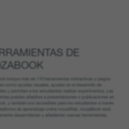
RRAMIENTAS DE
ZABOOK
k incluye más de 110 herramientas interactivas y juegos
ven como ayudas visuales, ayudan en el desarrollo de
des y permiten a los estudiantes realizar experimentos. Las
entas pueden añadirse a presentaciones o publicaciones en
k, y también son accesibles para los estudiantes a través
lataforma de aprendizaje online mozaWeb. mozaBook está
amente desarrollando y añadiendo nuevas herramientas.